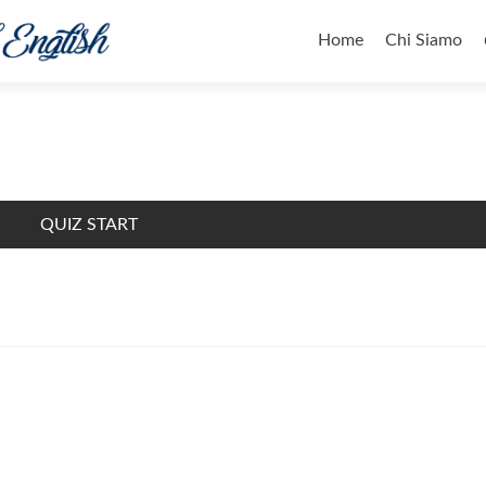
Salta
il
Home
Chi Siamo
contenuto
QUIZ START